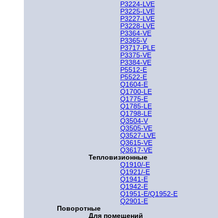
P3224-LVE
P3225-LVE
P3227-LVE
P3228-LVE
P3364-VE
P3365-V
P3717-PLE
P3375-VE
P3384-VE
P5512-E
P5522-E
Q1604-E
Q1700-LE
Q1775-E
Q1785-LE
Q1798-LE
Q3504-V
Q3505-VE
Q3527-LVE
Q3615-VE
Q3617-VE
Тепловизионные
Q1910/-E
Q1921/-E
Q1941-E
Q1942-E
Q1951-E/Q1952-E
Q2901-E
Поворотные
Для помещений