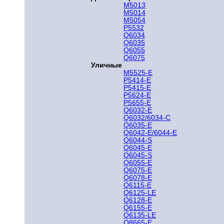
M5013
M5014
M5054
P5532
Q6034
Q6035
Q6055
Q6075
Уличные
M5525-E
P5414-E
P5415-E
P5624-E
P5655-E
Q6032-E
Q6032/6034-C
Q6035-E
Q6042-E/6044-E
Q6044-S
Q6045-E
Q6045-S
Q6055-E
Q6075-E
Q6078-E
Q6115-E
Q6125-LE
Q6128-E
Q6155-E
Q6135-LE
Q8665-E