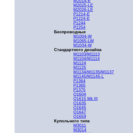
M2014-E
M2025-LE
M2026-LE
P1214-E
P1224-E
P1244
P1254
Беспроводные
M1004-W
M1065-LW
M1034-W
Стандартного дизайна
M1103/M1113
M1104/M1114
M1124
M1125
M1134/M1135/M1137
M1145/M1145-L
P1364
P1365
P1375
Q1604
Q1615 Mk III
Q1635
Q1645
Q1647
Q1659
Купольного типа
M3011
M3014