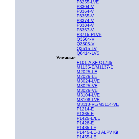
P3255-LVE
P3304-V
P3364-V
P3365-V
P3374-V
P3384-V
P3367-V
P3715-PLVE
Q3504-V
Q3505-V
Q3515-LV
Q8414-LVS
Уличные
F101-A XF Q1785
M1135-E/M1137-E
M2025-LE
M2026-LE
M3024-LVE
M3025-VE
M3026-VE
M3104-LVE
M3106-LVE
M3113-VE/M3114-VE
P1214-E
P1365-E
P1425-E/LE
P1428-E
P1435-LE
P1445-LE-3 ALPV Kit
P1455-LE