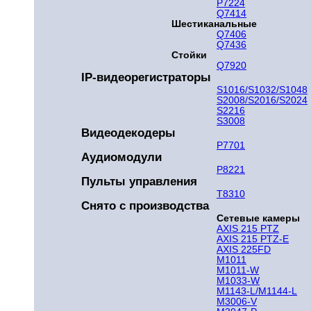
P7224
Q7414
Шестиканальные
Q7406
Q7436
Стойки
Q7920
IP-видеорегистраторы
S1016/S1032/S1048
S2008/S2016/S2024
S2216
S3008
Видеодекодеры
P7701
Аудиомодули
P8221
Пульты управления
T8310
Снято с производства
Сетевые камеры
AXIS 215 PTZ
AXIS 215 PTZ-E
AXIS 225FD
M1011
M1011-W
M1033-W
M1143-L/M1144-L
M3006-V