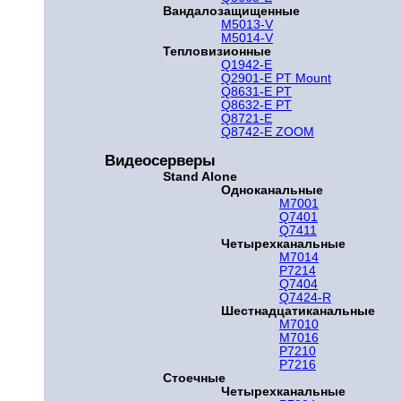
Вандалозащищенные
M5013-V
M5014-V
Тепловизионные
Q1942-E
Q2901-E PT Mount
Q8631-E PT
Q8632-E PT
Q8721-E
Q8742-E ZOOM
Видеосерверы
Stand Alone
Одноканальные
M7001
Q7401
Q7411
Четырехканальные
M7014
P7214
Q7404
Q7424-R
Шестнадцатиканальные
M7010
M7016
P7210
P7216
Стоечные
Четырехканальные