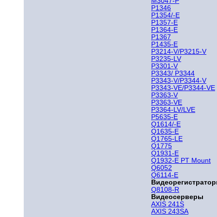
M3047-P
P1346
P1354/-E
P1357-E
P1364-E
P1367
P1435-E
P3214-V/P3215-V
P3235-LV
P3301-V
P3343/ P3344
P3343-V/P3344-V
P3343-VE/P3344-VE
P3363-V
P3363-VE
P3364-LV/LVE
P5635-E
Q1614/-E
Q1635-E
Q1765-LE
Q1775
Q1931-E
Q1932-E PT Mount
Q6052
Q6114-E
Видеорегистрато
Q8108-R
Видеосерверы
AXIS 241S
AXIS 243SA