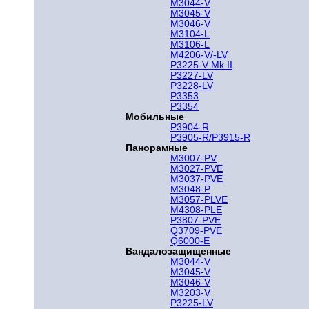
M3044-V
M3045-V
M3046-V
M3104-L
M3106-L
M4206-V/-LV
P3225-V Mk II
P3227-LV
P3228-LV
P3353
P3354
Мобильные
P3904-R
P3905-R/P3915-R
Панорамные
M3007-PV
M3027-PVE
M3037-PVE
M3048-P
M3057-PLVE
M4308-PLE
P3807-PVE
Q3709-PVE
Q6000-E
Вандалозащищенные
M3044-V
M3045-V
M3046-V
M3203-V
P3225-LV