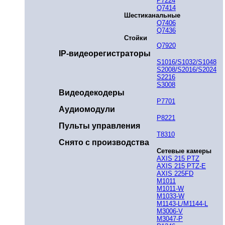
P7224
Q7414
Шестиканальные
Q7406
Q7436
Стойки
Q7920
IP-видеорегистраторы
S1016/S1032/S1048
S2008/S2016/S2024
S2216
S3008
Видеодекодеры
P7701
Аудиомодули
P8221
Пульты управления
T8310
Снято с производства
Сетевые камеры
AXIS 215 PTZ
AXIS 215 PTZ-E
AXIS 225FD
M1011
M1011-W
M1033-W
M1143-L/M1144-L
M3006-V
M3047-P