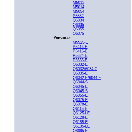
M5013
M5014
M5054
P5532
Q6034
Q6035
Q6055
Q6075
Уличные
M5525-E
P5414-E
P5415-E
P5624-E
P5655-E
Q6032-E
Q6032/6034-C
Q6035-E
Q6042-E/6044-E
Q6044-S
Q6045-E
Q6045-S
Q6055-E
Q6075-E
Q6078-E
Q6115-E
Q6125-LE
Q6128-E
Q6155-E
Q6135-LE
Q8665-E