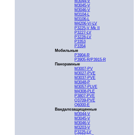
M3044-V
M3045-V
M3046-V
M3104-L
M3106-L
M4206-V/-LV
P3225-V Mk II
P3227-LV
P3228-LV
P3353
P3354
Мобильные
P3904-R
P3905-R/P3915-R
Панорамные
M3007-PV
M3027-PVE
M3037-PVE
M3048-P
M3057-PLVE
M4308-PLE
P3807-PVE
Q3709-PVE
Q6000-E
Вандалозащищенные
M3044-V
M3045-V
M3046-V
M3203-V
P3225-LV