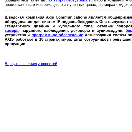
обращайтесь по е-mail:
axis@ip-videosystems.su
либо в компании – 
предоставят вам информацию о закупочных ценах, размерах скидок и
Шведская компания Axis Communications является общепризна
оборудования для систем IP-видеонаблюдения. Она выпускает и
стандартного дизайна и купольного типа, сетевые повор
камеры
наружного наблюдения, декодеры и аудиомодули,
бе
устройства и
программное обеспечение
для создания систем ви
AXIS работают в 18 странах мира, штат сотрудников превышае
продукции.
Вернуться к списку новостей