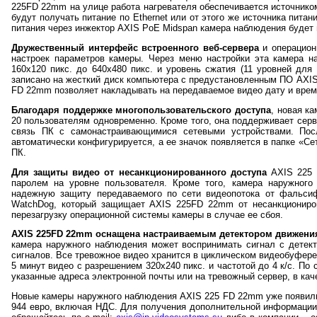
225FD 22mm на улице работа нагревателя обеспечивается источнико
будут получать питание по Ethernet или от этого же источника пит
питания через инжектор AXIS PoE Midspan камера наблюдения будет 
Дружественный интерфейс встроенного веб-сервера
и операцион
настроек параметров камеры. Через меню настройки эта камера н
160х120 пикс. до 640х480 пикс. и уровень сжатия (11 уровней д
записано на жесткий диск компьютера с предустановленным ПО AXIS 
FD 22mm позволяет накладывать на передаваемое видео дату и время
Благодаря поддержке многопользовательского доступа
, новая к
20 пользователям одновременно. Кроме того, она поддерживает серви
связь ПК с самонастраивающимися сетевыми устройствами. Пос
автоматически конфигурируется, а ее значок появляется в папке «С
ПК.
Для защиты видео от несанкционированного доступа
AXIS 225 
паролем на уровне пользователя. Кроме того, камера наружного
надежную защиту передаваемого по сети видеопотока от фальсиф
WatchDog, который защищает AXIS 225FD 22mm от несанкциониров
перезагрузку операционной системы камеры в случае ее сбоя.
AXIS 225
FD 22
mm оснащена настраиваемым детектором движени
камера наружного наблюдения может воспринимать сигнал с детек
сигналов. Все тревожное видео хранится в циклическом видеобуфер
5 минут видео с разрешением 320x240 пикс. и частотой до 4 к/с. П
указанные адреса электронной почты или на тревожный сервер, в кач
Новые камеры наружного наблюдения AXIS 225 FD 22mm уже появилис
944 евро, включая НДС. Для получения дополнительной информации 