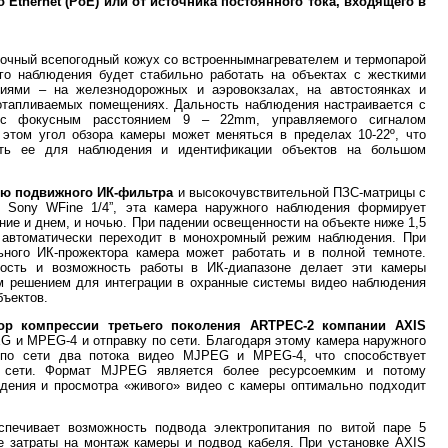
 Ethernet (PoE) или от источника постоянного тока, входящего в
очный всепогодный кожух со встроеннымнагревателем и термопарой
го наблюдения будет стабильно работать на объектах с жесткими
виями – на железнодорожных и аэровокзалах, на автостоянках и
еотапливаемых помещениях. Дальность наблюдения настраивается с
с фокусным расстоянием 9 – 22mm, управляемого сигналом
и этом угол обзора камеры может меняться в пределах 10-22º, что
ать ее для наблюдения и идентификации объектов на большом
ю подвижного ИК-фильтра
и высокочувствительной ПЗС-матрицы c
й Sony WFine 1/4”, эта камера наружного наблюдения формирует
ние и днем, и ночью. При падении освещенности на объекте ниже 1,5
автоматически переходит в монохромный режим наблюдения. При
ьного ИК-прожектора камера может работать и в полной темноте.
ность и возможность работы в ИК-диапазоне делает эти камеры
 решением для интеграции в охранные системы видео наблюдения
бъектов.
ор компрессии третьего поколения
ARTPEC-2 компании
AXIS
G и MPEG-4 и отправку по сети. Благодаря этому камера наружного
 по сети два потока видео MJPEG и MPEG-4, что способствует
й сети. Формат MJPEG является более ресурсоемким и потому
юдения и просмотра «живого» видео с камеры оптимально подходит
печивает возможность подвода электропитания по витой паре 5
е затраты на монтаж камеры и подвод кабеля. При установке AXIS