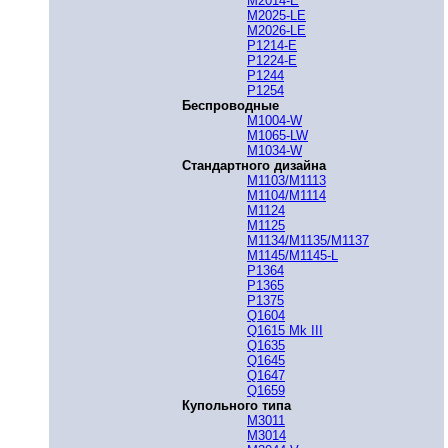
M2014-E
M2025-LE
M2026-LE
P1214-E
P1224-E
P1244
P1254
Беспроводные
M1004-W
M1065-LW
M1034-W
Стандартного дизайна
M1103/M1113
M1104/M1114
M1124
M1125
M1134/M1135/M1137
M1145/M1145-L
P1364
P1365
P1375
Q1604
Q1615 Mk III
Q1635
Q1645
Q1647
Q1659
Купольного типа
M3011
M3014