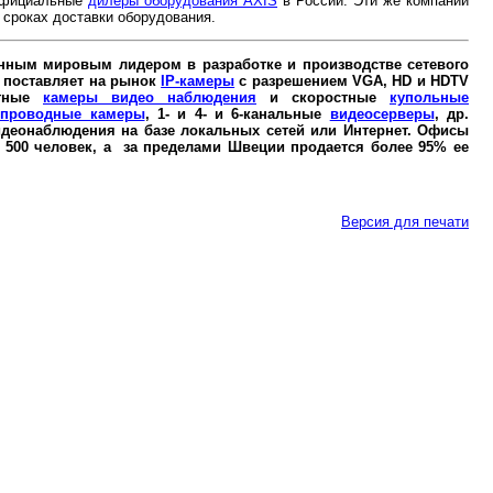
официальные
дилеры оборудования AXIS
в России. Эти же компании
 сроках доставки оборудования.
нным мировым лидером в разработке и производстве сетевого
 поставляет на рынок
IP-камеры
c разрешением VGA, HD и HDTV
отные
камеры видео наблюдения
и скоростные
купольные
спроводные камеры
, 1- и 4- и 6-канальные
видеосерверы
, др.
деонаблюдения на базе локальных сетей или Интернет. Офисы
т 500 человек, а за пределами Швеции продается более 95% ее
Версия для печати