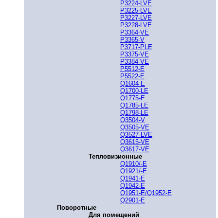
P3224-LVE
P3225-LVE
P3227-LVE
P3228-LVE
P3364-VE
P3365-V
P3717-PLE
P3375-VE
P3384-VE
P5512-E
P5522-E
Q1604-E
Q1700-LE
Q1775-E
Q1785-LE
Q1798-LE
Q3504-V
Q3505-VE
Q3527-LVE
Q3615-VE
Q3617-VE
Тепловизионные
Q1910/-E
Q1921/-E
Q1941-E
Q1942-E
Q1951-E/Q1952-E
Q2901-E
Поворотные
Для помещений