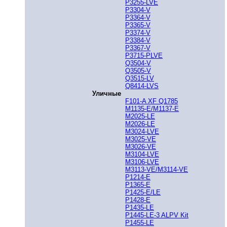
P3255-LVE
P3304-V
P3364-V
P3365-V
P3374-V
P3384-V
P3367-V
P3715-PLVE
Q3504-V
Q3505-V
Q3515-LV
Q8414-LVS
Уличные
F101-A XF Q1785
M1135-E/M1137-E
M2025-LE
M2026-LE
M3024-LVE
M3025-VE
M3026-VE
M3104-LVE
M3106-LVE
M3113-VE/M3114-VE
P1214-E
P1365-E
P1425-E/LE
P1428-E
P1435-LE
P1445-LE-3 ALPV Kit
P1455-LE