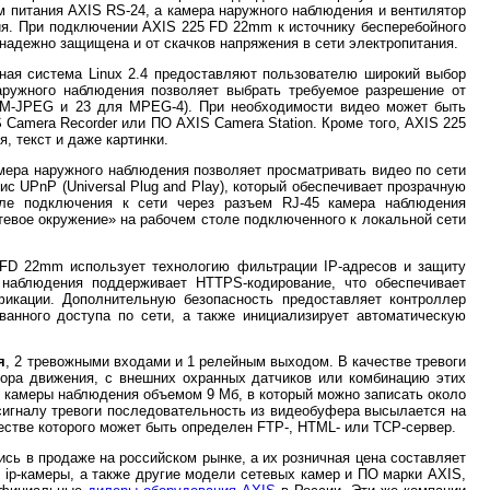
м питания AXIS RS-24, а камера наружного наблюдения и вентилятор
ания. При подключении AXIS 225 FD 22mm к источнику бесперебойного
надежно защищена и от скачков напряжения в сети электропитания.
ная система Linux 2.4 предоставляют пользователю широкий выбор
аружного наблюдения позволяет выбрать требуемое разрешение от
ля M-JPEG и 23 для MPEG-4). При необходимости видео может быть
Camera Recorder или ПО AXIS Camera Station. Кроме того, AXIS 225
, текст и даже картинки.
амера наружного наблюдения позволяет просматривать видео по сети
с UPnP (Universal Plug and Play), который обеспечивает прозрачную
ле подключения к сети через разъем RJ-45 камера наблюдения
етевое окружение» на рабочем столе подключенного к локальной сети
FD 22mm использует технологию фильтрации IP-адресов и защиту
 наблюдения поддерживает HTTPS-кодирование, что обеспечивает
икации. Дополнительную безопасность предоставляет контроллер
анного доступа по сети, а также инициализирует автоматическую
я
, 2 тревожными входами и 1 релейным выходом. В качестве тревоги
тора движения, с внешних охранных датчиков или комбинацию этих
е камеры наблюдения объемом 9 Мб, в который можно записать около
о сигналу тревоги последовательность из видеобуфера высылается на
естве которого может быть определен FTP-, HTML- или TCP-сервер.
ь в продаже на российском рынке, а их розничная цена составляет
ip-камеры, а также другие модели сетевых камер и ПО марки AXIS,