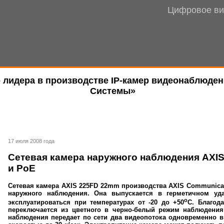
Цифровое ви
 лидера в производстве IP-камер видеонаблюден
Системы»
17 июля 2008 года
Сетевая камера наружного наблюдения AX
и PoE
Сетевая камера AXIS 225FD 22mm производства AXIS Communicat
наружного наблюдения. Она выпускается в герметичном уд
o
эксплуатироваться при температурах от -20 до +50
С. Благод
переключается из цветного в черно-белый режим наблюдения
наблюдения передает по сети два видеопотока одновременно в