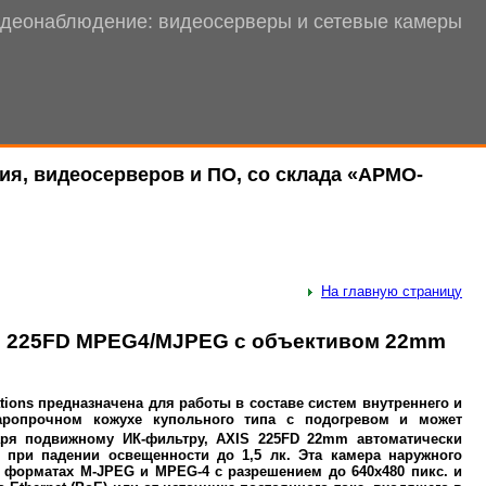
деонаблюдение: видеосерверы и сетевые камеры
ия, видеосерверов и ПО, со склада «АРМО-
На главную страницу
IS 225FD MPEG4/MJPEG с объективом 22mm
ions предназначена для работы в составе систем внутреннего и
аропрочном кожухе купольного типа с подогревом и может
аря подвижному ИК-фильтру, AXIS 225FD 22mm автоматически
 при падении освещенности до 1,5 лк. Эта камера наружного
 форматах M-JPEG и MPEG-4 с разрешением до 640х480 пикс. и