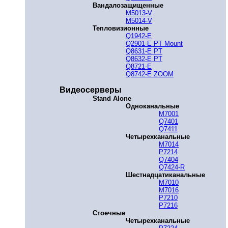
Вандалозащищенные
M5013-V
M5014-V
Тепловизионные
Q1942-E
Q2901-E PT Mount
Q8631-E PT
Q8632-E PT
Q8721-E
Q8742-E ZOOM
Видеосерверы
Stand Alone
Одноканальные
M7001
Q7401
Q7411
Четырехканальные
M7014
P7214
Q7404
Q7424-R
Шестнадцатиканальные
M7010
M7016
P7210
P7216
Стоечные
Четырехканальные