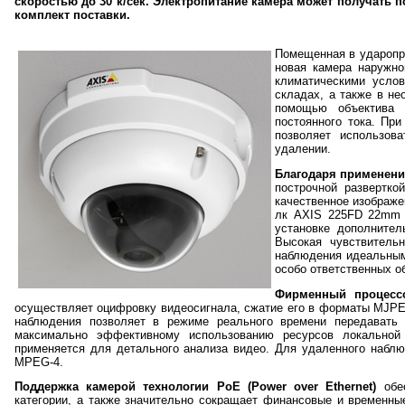
скоростью до 30 к/сек. Электропитание камера может получать по
комплект поставки.
Помещенная в ударопр
новая камера наружно
климатическими усло
складах, а также в н
помощью объектива 
постоянного тока. Пр
позволяет использов
удалении.
Благодаря применени
построчной развертко
качественное изображе
лк AXIS 225FD 22mm 
установке дополнител
Высокая чувствитель
наблюдения идеальным
особо ответственных о
Фирменный процесс
осуществляет оцифровку видеосигнала, сжатие его в форматы MJPE
наблюдения позволяет в режиме реального времени передавать
максимально эффективному использованию ресурсов локально
применяется для детального анализа видео. Для удаленного набл
MPEG-4.
Поддержка камерой технологии
PoE (
Power
over
Ethernet)
обес
категории, а также значительно сокращает финансовые и временны